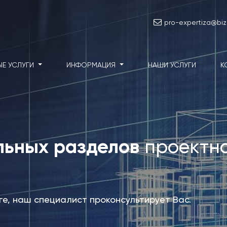
pro-expertiza@biz
ЫЕ УСЛУГИ
ИНФОРМАЦИЯ
НАШИ УСЛУГИ
К
льных разделов
проектн
уге, наш специалист проконсультирует Вас.