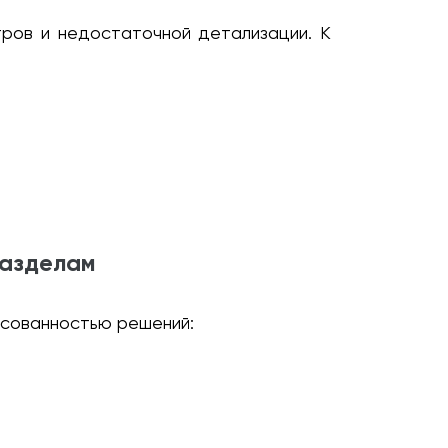
тров и недостаточной детализации. К
разделам
асованностью решений: