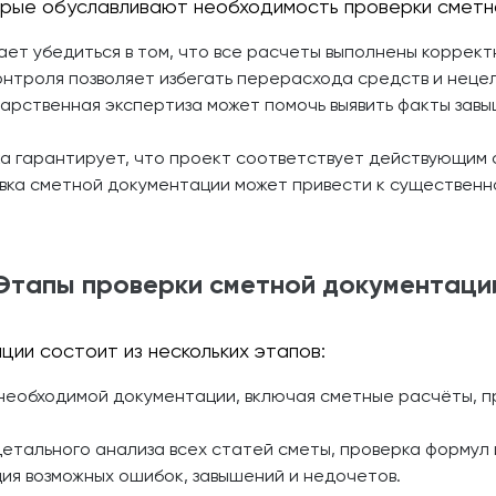
рые обуславливают необходимость проверки сметной
ет убедиться в том, что все расчеты выполнены коррект
троля позволяет избегать перерасхода средств и нецел
арственная экспертиза может помочь выявить факты зав
а гарантирует, что проект соответствует действующим 
ка сметной документации может привести к существенн
Этапы проверки сметной документаци
ии состоит из нескольких этапов:
необходимой документации, включая сметные расчёты, п
тального анализа всех статей сметы, проверка формул 
я возможных ошибок, завышений и недочетов.