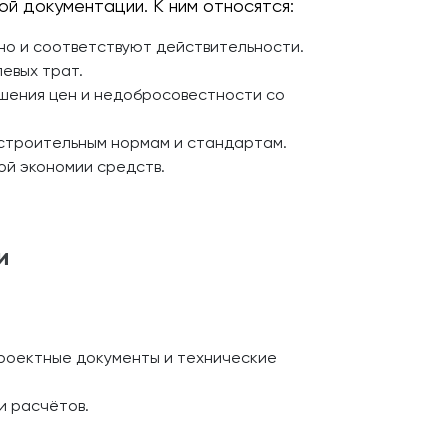
 документации. К ним относятся:
но и соответствуют действительности.
евых трат.
ышения цен и недобросовестности со
строительным нормам и стандартам.
ой экономии средств.
и
роектные документы и технические
и расчётов.