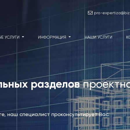
pro-expertiza@biz
ЫЕ УСЛУГИ
ИНФОРМАЦИЯ
НАШИ УСЛУГИ
К
льных разделов
проектн
уге, наш специалист проконсультирует Вас.