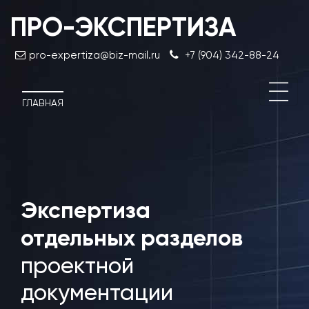
ПРО-ЭКСПЕРТИЗА
pro-expertiza@biz-mail.ru
+7 (904) 342-88-24
ГЛАВНАЯ
Экспертиза
Эксп
н-
док
отдельных разделов
проектной
документации